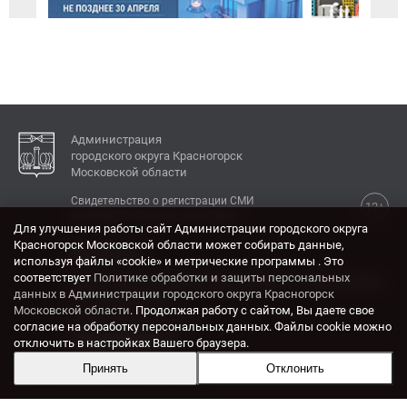
Администрация
городского округа Красногорск
Московской области
Свидетельство о регистрации СМИ
12+
Эл № ФС77-77792 от 31.01.2020.
Для улучшения работы сайт Администрации городского округа
Красногорск Московской области может собирать данные,
КОНТАКТЫ
используя файлы «cookie» и метрические программы . Это
соответствует
Политике обработки и защиты персональных
Адрес: 143404, Московская область, г. Красногорск,
данных в Администрации городского округа Красногорск
ул. Ленина, дом 4.
Московской области
. Продолжая работу с сайтом, Вы даете свое
Электронная почта:
согласие на обработку персональных данных. Файлы cookie можно
krasrn@mosreg.ru
отключить в настройках Вашего браузера.
Принять
Отклонить
Разработка и поддержка сайта ADN