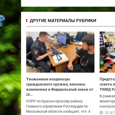
ДРУГИЕ МАТЕРИАЛЫ РУБРИКИ
Уважаемые владельцы
Предста
гражданского оружия, внесены
совета 
изменения в Федеральный закон от
УМВД Ро
13...
В рамка
ОЛРР по Красногорскому району
монитори
Главного управления Росгвардии по
контроля
Московской области сообщает, что 4
представ
21.07