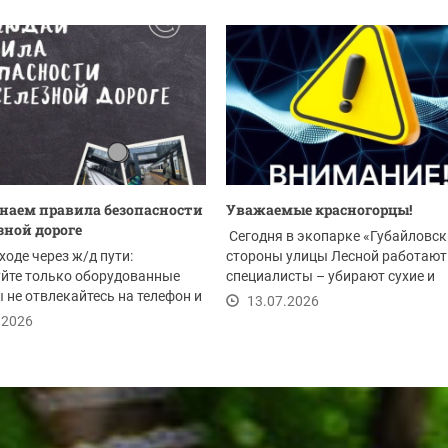
аем правила безопасности
Уважаемые красногорцы!
зной дороге
Сегодня в экопарке «Губайловск
ходе через ж/д пути:
стороны улицы Лесной работают
йте только оборудованные
специалисты – убирают сухие и
 не отвлекайтесь на телефон и
аварийные деревья....
13.07.2026
...
.2026