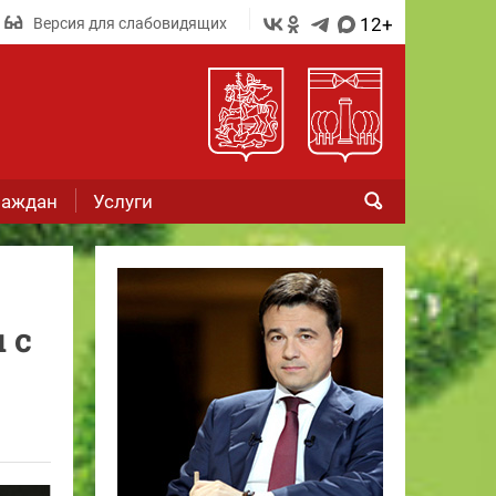
12+
Версия для слабовидящих
раждан
Услуги
 с