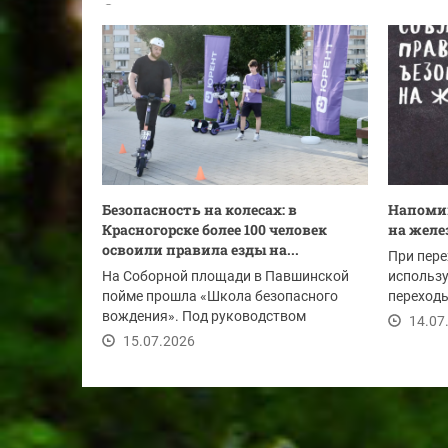
июля 2026 года...
28.07.2026
Безопасность на колесах: в
Напомин
Красногорске более 100 человек
на желе
освоили правила езды на...
При пере
На Соборной площади в Павшинской
использу
пойме прошла «Школа безопасного
переходы
вождения». Под руководством
снимайте
14.07
опытных инструкторов...
15.07.2026