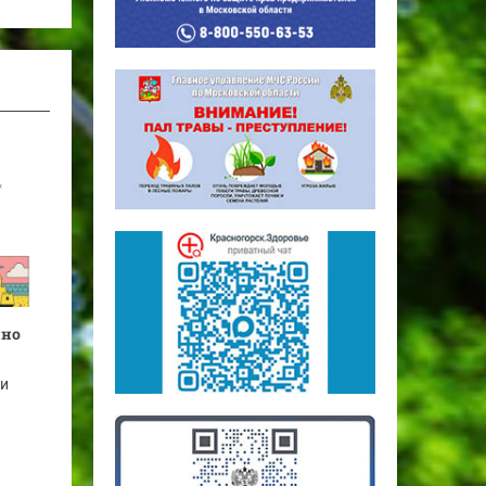
нно
 и