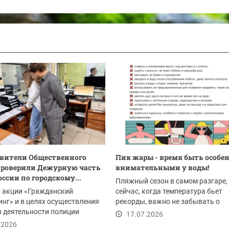
вители Общественного
Пик жары - время быть особе
проверили Дежурную часть
внимательными у воды!
ссии по городскому...
Пляжный сезон в самом разгаре,
х акции «Гражданский
сейчас, когда температура бьет
нг» и в целях осуществления
рекорды, важно не забывать о
 деятельности полиции
безопасности. Отдых у...
17.07.2026
ители...
.2026