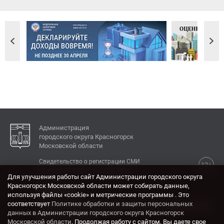
Администрация
городского округа Красногорск
Московской области
Свидетельство о регистрации СМИ
12+
Эл № ФС77-77792 от 31.01.2020.
Для улучшения работы сайт Администрации городского округа
Красногорск Московской области может собирать данные,
КОНТАКТЫ
используя файлы «cookie» и метрические программы . Это
соответствует
Политике обработки и защиты персональных
Адрес: 143404, Московская область, г. Красногорск,
данных в Администрации городского округа Красногорск
ул. Ленина, дом 4.
Московской области
. Продолжая работу с сайтом, Вы даете свое