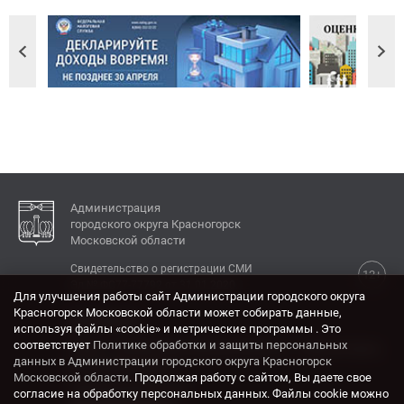
Администрация
городского округа Красногорск
Московской области
Свидетельство о регистрации СМИ
12+
Эл № ФС77-77792 от 31.01.2020.
Для улучшения работы сайт Администрации городского округа
Красногорск Московской области может собирать данные,
КОНТАКТЫ
используя файлы «cookie» и метрические программы . Это
соответствует
Политике обработки и защиты персональных
Адрес: 143404, Московская область, г. Красногорск,
данных в Администрации городского округа Красногорск
ул. Ленина, дом 4.
Московской области
. Продолжая работу с сайтом, Вы даете свое
Электронная почта:
согласие на обработку персональных данных. Файлы cookie можно