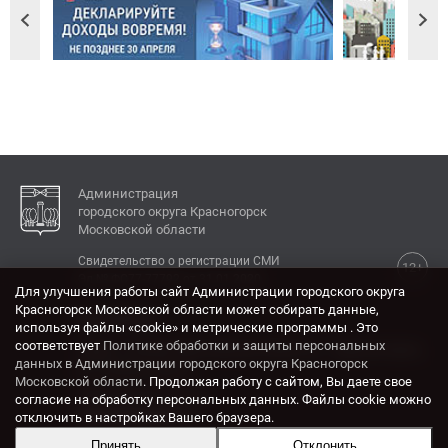
Администрация
городского округа Красногорск
Московской области
Свидетельство о регистрации СМИ
12+
Эл № ФС77-77792 от 31.01.2020.
Для улучшения работы сайт Администрации городского округа
Красногорск Московской области может собирать данные,
КОНТАКТЫ
используя файлы «cookie» и метрические программы . Это
соответствует
Политике обработки и защиты персональных
Адрес: 143404, Московская область, г. Красногорск,
данных в Администрации городского округа Красногорск
ул. Ленина, дом 4.
Московской области
. Продолжая работу с сайтом, Вы даете свое
Электронная почта:
согласие на обработку персональных данных. Файлы cookie можно
krasrn@mosreg.ru
отключить в настройках Вашего браузера.
Принять
Отклонить