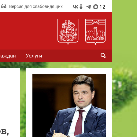
12+
Версия для слабовидящих
раждан
Услуги
в,