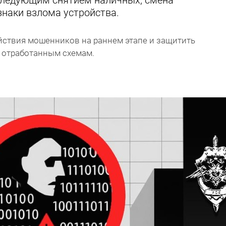
следующим снятием наличных, смена
знаки взлома устройства.
йствия мошенников на раннем этапе и защитить
о отработанным схемам.