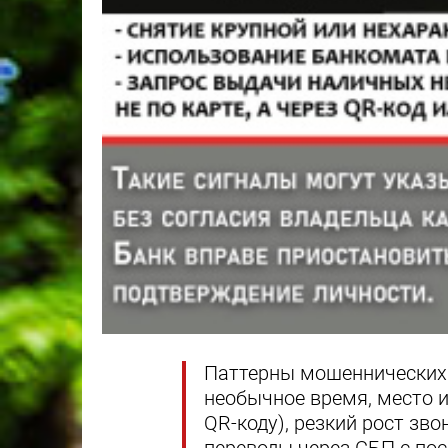
Паттерны мошеннических 
необычное время, место и
QR-коду), резкий рост зв