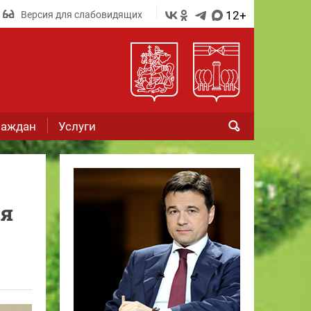
12+
Версия для слабовидящих
раждан
Услуги
ия