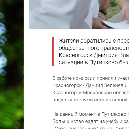
Жители обратились с про
общественного транспорта
Красногорск Дмитрия Вла
ситуации в Путилково бы
В работе комиссии приняли учас
Красногорск - Даниил Зеленев и 
Красногорск Московской области
представителями инициативной 
На данный момент в Путилково п
Большинство ездят на учебу и р
«Сходненская» и «Митино» бывае