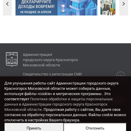
Администрация
городского округа Красногорск
Московской области
Свидетельство о регистрации СМИ
12+
Эл № ФС77-77792 от 31.01.2020.
Для улучшения работы сайт Администрации городского округа
Красногорск Московской области может собирать данные,
КОНТАКТЫ
используя файлы «cookie» и метрические программы . Это
соответствует
Политике обработки и защиты персональных
Адрес: 143404, Московская область, г. Красногорск,
данных в Администрации городского округа Красногорск
ул. Ленина, дом 4.
Московской области
. Продолжая работу с сайтом, Вы даете свое
Электронная почта:
согласие на обработку персональных данных. Файлы cookie можно
krasrn@mosreg.ru
отключить в настройках Вашего браузера.
Принять
Отклонить