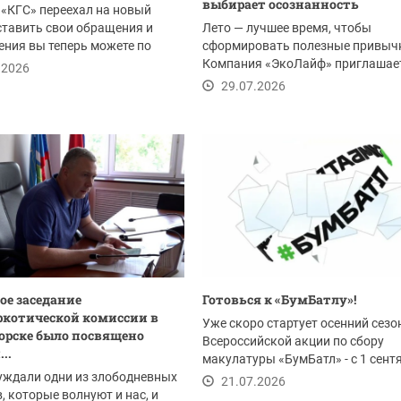
выбирает осознанность
«КГС» переехал на новый
ставить свои обращения и
Лето — лучшее время, чтобы
ния вы теперь можете по
сформировать полезные привыч
Компания «ЭкоЛайф» приглашае
.2026
жителей Красногорска и всего...
29.07.2026
ое заседание
Готовься к «БумБатлу»!
котической комиссии в
Уже скоро стартует осенний сезо
орске было посвящено
Всероссийской акции по сбору
..
макулатуры «БумБатл» - с 1 сент
уждали одни из злободневных
по 30 ноября. Акция...
21.07.2026
, которые волнуют и нас, и