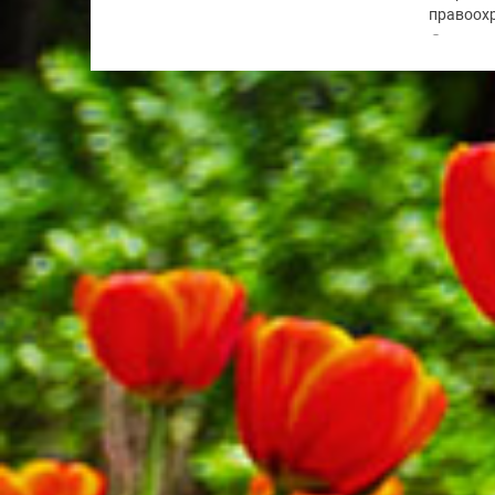
правоохр
по...
28.07