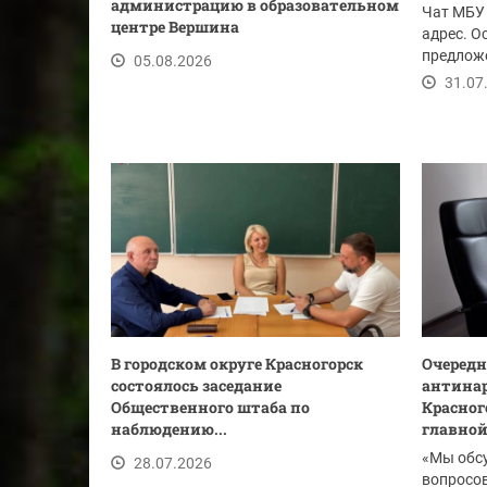
администрацию в образовательном
Чат МБУ 
центре Вершина
адрес. О
предложе
05.08.2026
ссылке.
31.07
В городском округе Красногорск
Очередн
состоялось заседание
антинар
Общественного штаба по
Красног
наблюдению...
главной.
«Мы обс
28.07.2026
вопросов