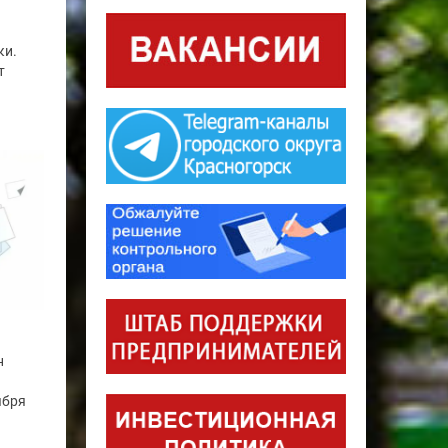
ки.
т
н
ября