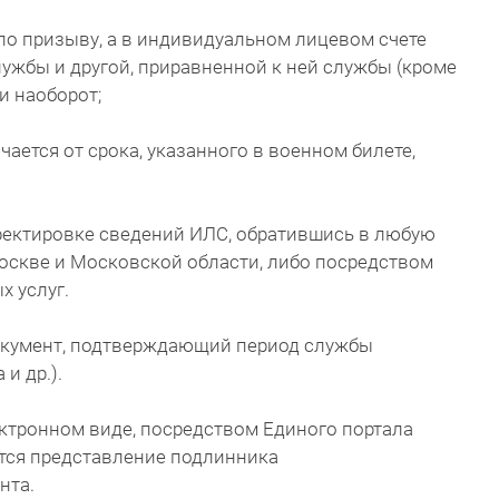
по призыву, а в индивидуальном лицевом счете
лужбы и другой, приравненной к ней службы (кроме
и наоборот;
ается от срока, указанного в военном билете,
рректировке сведений ИЛС, обратившись в любую
оскве и Московской области, либо посредством
х услуг.
окумент, подтверждающий период службы
и др.).
ектронном виде, посредством Единого портала
ется представление подлинника
нта.