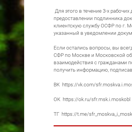
Для этого в течение 3-х рабочи
предоставлении подлинника док
клиентскую службу ОСФР по г. М
указанный в уведомлении докум
Если остались вопросы, вы всег
СФР по Москве и Московской об
взаимодействия с гражданами по 
получить информацию, подписав
ВК https://vk.com/sfr.moskva.i.mo
ОК https://ok.ru/sfr.msk.i.moskobl
ТГ https://t.me/sfr_moskva_i_mos