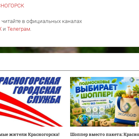
АСНОГОРСК
 читайте в официальных каналах
X
и
Телеграм
.
ые жители Красногорска!
Шоппер вместо пакета: Красн