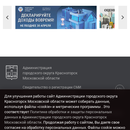
Администрация
городского округа Красногорск
Московской области
Свидетельство о регистрации СМИ
12+
Эл № ФС77-77792 от 31.01.2020.
Для улучшения работы сайт Администрации городского округа
Красногорск Московской области может собирать данные,
КОНТАКТЫ
используя файлы «cookie» и метрические программы . Это
соответствует
Политике обработки и защиты персональных
Адрес: 143404, Московская область, г. Красногорск,
данных в Администрации городского округа Красногорск
ул. Ленина, дом 4.
Московской области
. Продолжая работу с сайтом, Вы даете свое
Электронная почта:
согласие на обработку персональных данных. Файлы cookie можно