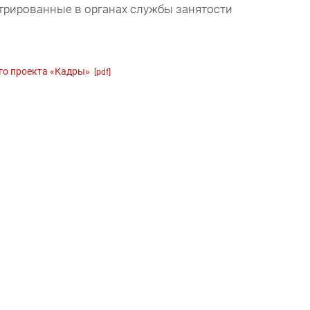
стрированные в органах службы занятости
ого проекта «Кадры»
[pdf]