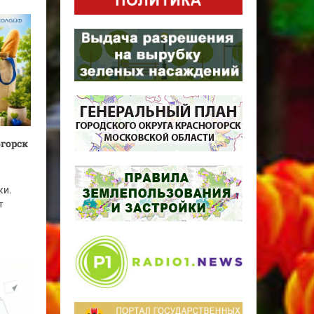
огорск
ки.
т