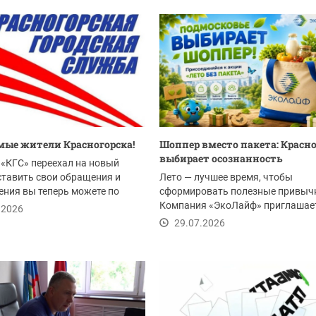
ые жители Красногорска!
Шоппер вместо пакета: Красн
выбирает осознанность
«КГС» переехал на новый
ставить свои обращения и
Лето — лучшее время, чтобы
ния вы теперь можете по
сформировать полезные привыч
Компания «ЭкоЛайф» приглашае
.2026
жителей Красногорска и всего...
29.07.2026