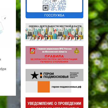
н
ября