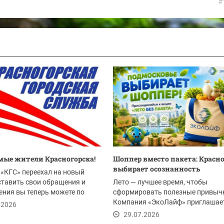
#
ые жители Красногорска!
Шоппер вместо пакета: Красн
выбирает осознанность
«КГС» переехал на новый
ставить свои обращения и
Лето — лучшее время, чтобы
ния вы теперь можете по
сформировать полезные привыч
Компания «ЭкоЛайф» приглашае
.2026
жителей Красногорска и всего...
29.07.2026