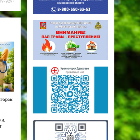
1979297
огорск
ки.
т