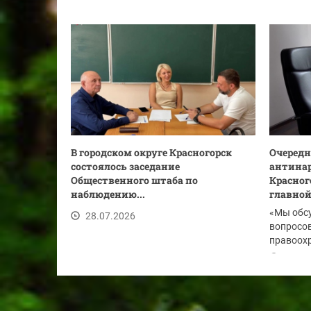
В городском округе Красногорск
Очередн
состоялось заседание
антинар
Общественного штаба по
Красног
наблюдению...
главной.
«Мы обс
28.07.2026
вопросов
правоохр
по...
28.07