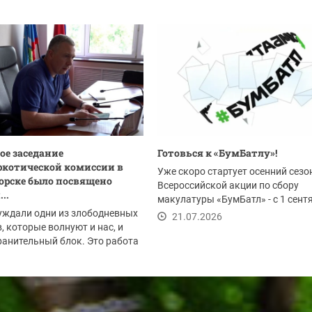
ое заседание
Готовься к «БумБатлу»!
котической комиссии в
Уже скоро стартует осенний сезо
орске было посвящено
Всероссийской акции по сбору
..
макулатуры «БумБатл» - с 1 сент
уждали одни из злободневных
по 30 ноября. Акция...
21.07.2026
, которые волнуют и нас, и
анительный блок. Это работа
.2026