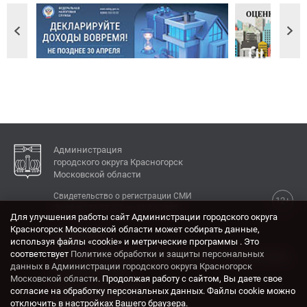
Администрация
городского округа Красногорск
Московской области
Свидетельство о регистрации СМИ
12+
Эл № ФС77-77792 от 31.01.2020.
Для улучшения работы сайт Администрации городского округа
Красногорск Московской области может собирать данные,
КОНТАКТЫ
используя файлы «cookie» и метрические программы . Это
соответствует
Политике обработки и защиты персональных
Адрес: 143404, Московская область, г. Красногорск,
данных в Администрации городского округа Красногорск
ул. Ленина, дом 4.
Московской области
. Продолжая работу с сайтом, Вы даете свое
Электронная почта:
согласие на обработку персональных данных. Файлы cookie можно
krasrn@mosreg.ru
отключить в настройках Вашего браузера.