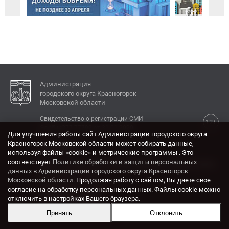
Администрация
городского округа Красногорск
Московской области
Свидетельство о регистрации СМИ
12+
Эл № ФС77-77792 от 31.01.2020.
Для улучшения работы сайт Администрации городского округа
Красногорск Московской области может собирать данные,
КОНТАКТЫ
используя файлы «cookie» и метрические программы . Это
соответствует
Политике обработки и защиты персональных
Адрес: 143404, Московская область, г. Красногорск,
данных в Администрации городского округа Красногорск
ул. Ленина, дом 4.
Московской области
. Продолжая работу с сайтом, Вы даете свое
Электронная почта:
согласие на обработку персональных данных. Файлы cookie можно
krasrn@mosreg.ru
отключить в настройках Вашего браузера.
Принять
Отклонить
Разработка и поддержка сайта ADN