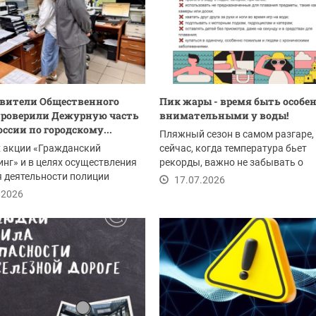
вители Общественного
Пик жары - время быть особе
проверили Дежурную часть
внимательными у воды!
ссии по городскому...
Пляжный сезон в самом разгаре,
х акции «Гражданский
сейчас, когда температура бьет
нг» и в целях осуществления
рекорды, важно не забывать о
 деятельности полиции
безопасности. Отдых у...
17.07.2026
ители...
.2026