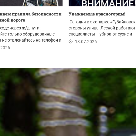
аем правила безопасности
Уважаемые красногорцы!
зной дороге
Сегодня в экопарке «Губайловск
ходе через ж/д пути:
стороны улицы Лесной работают
йте только оборудованные
специалисты – убирают сухие и
 не отвлекайтесь на телефон и
аварийные деревья....
13.07.2026
...
.2026