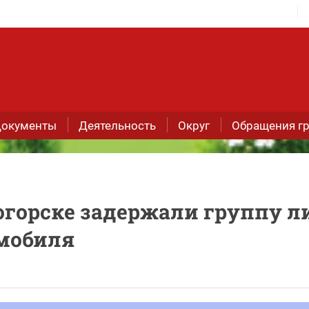
окументы
Деятельность
Округ
Обращения г
огорске задержали группу л
омобиля