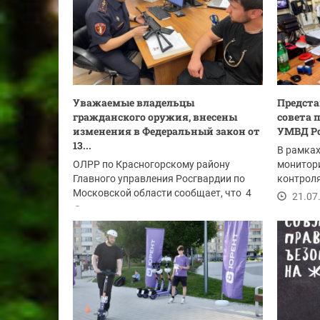
Уважаемые владельцы
Предста
гражданского оружия, внесены
совета 
изменения в Федеральный закон от
УМВД Ро
13...
В рамка
ОЛРР по Красногорскому району
монитори
Главного управления Росгвардии по
контроля
Московской области сообщает, что 4
представ
21.07
июля 2026 года...
28.07.2026