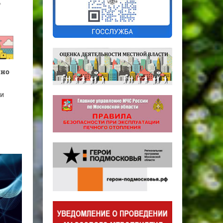
нно
 и