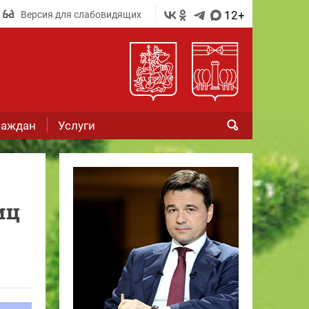
12+
Версия для слабовидящих
раждан
Услуги
иц