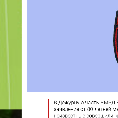
В Дежурную часть УМВД Ро
заявление от 80-летней м
неизвестные совершили к