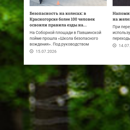
Безопасность на колесах: в
Напомин
Красногорске более 100 человек
на желе
освоили правила езды на...
При пере
На Соборной площади в Павшинской
использу
пойме прошла «Школа безопасного
переходы
вождения». Под руководством
снимайте
14.07
опытных инструкторов...
15.07.2026