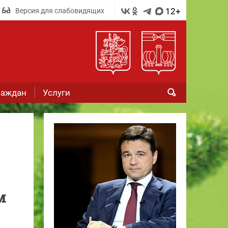
12+
Версия для слабовидящих
раждан
Услуги
м