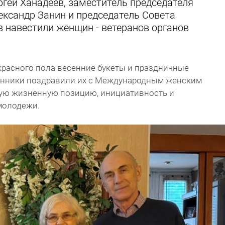
гей Ханадеев, заместитель председателя
ександр Занин и председатель Совета
 навестили женщин - ветеранов органов
красного пола весенние букеты и праздничные
енники поздравили их с Международным женским
ную жизненную позицию, инициативность и
молодежи.