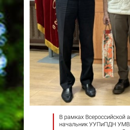
В рамках Всероссийской 
начальник УУПиПДН УМВД 