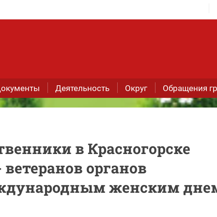
окументы
Деятельность
Округ
Обращения г
твенники в Красногорске
 ветеранов органов
еждународным женским дне