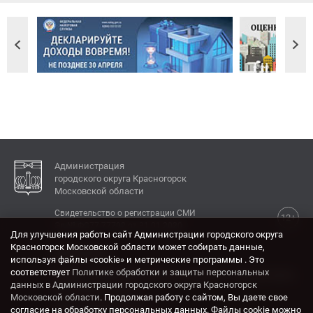
Администрация
городского округа Красногорск
Московской области
Свидетельство о регистрации СМИ
12+
Эл № ФС77-77792 от 31.01.2020.
Для улучшения работы сайт Администрации городского округа
Красногорск Московской области может собирать данные,
КОНТАКТЫ
используя файлы «cookie» и метрические программы . Это
соответствует
Политике обработки и защиты персональных
Адрес: 143404, Московская область, г. Красногорск,
данных в Администрации городского округа Красногорск
ул. Ленина, дом 4.
Московской области
. Продолжая работу с сайтом, Вы даете свое
Электронная почта:
согласие на обработку персональных данных. Файлы cookie можно