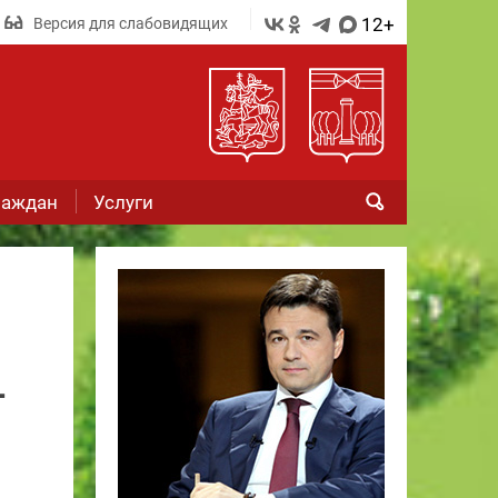
12+
Версия для слабовидящих
раждан
Услуги
.