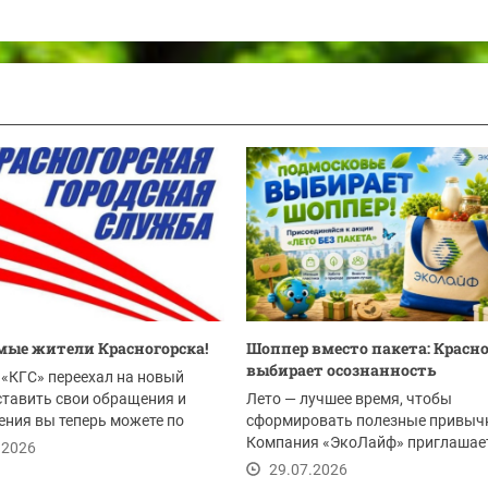
ые жители Красногорска!
Шоппер вместо пакета: Красн
выбирает осознанность
«КГС» переехал на новый
ставить свои обращения и
Лето — лучшее время, чтобы
ния вы теперь можете по
сформировать полезные привыч
Компания «ЭкоЛайф» приглашае
.2026
жителей Красногорска и всего...
29.07.2026