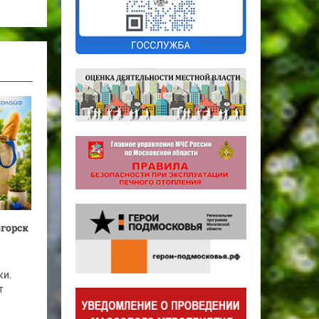
огорск
ки.
т