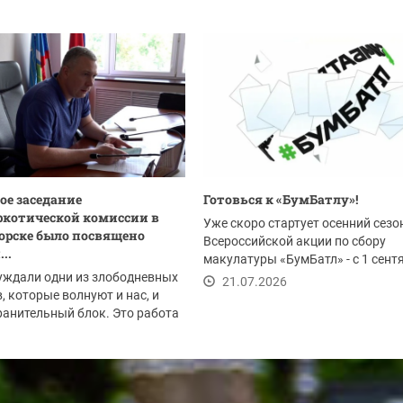
ое заседание
Готовься к «БумБатлу»!
котической комиссии в
Уже скоро стартует осенний сезо
орске было посвящено
Всероссийской акции по сбору
..
макулатуры «БумБатл» - с 1 сент
уждали одни из злободневных
по 30 ноября. Акция...
21.07.2026
, которые волнуют и нас, и
анительный блок. Это работа
.2026