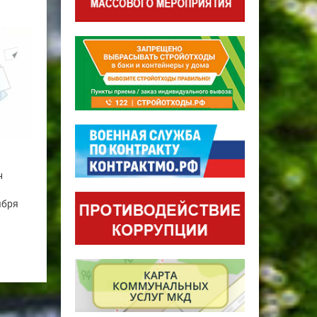
н
ября