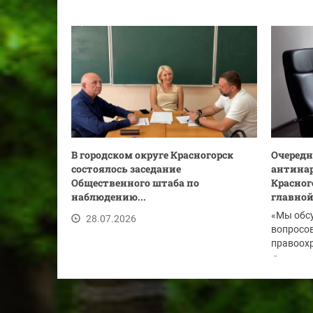
В городском округе Красногорск
Очередн
состоялось заседание
антинар
Общественного штаба по
Красног
наблюдению...
главной.
«Мы обс
28.07.2026
вопросов
правоохр
по...
28.07