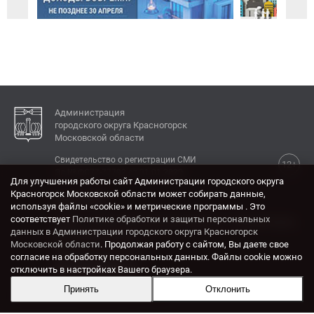
Администрация
городского округа Красногорск
Московской области
Свидетельство о регистрации СМИ
12+
Эл № ФС77-77792 от 31.01.2020.
Для улучшения работы сайт Администрации городского округа
Красногорск Московской области может собирать данные,
КОНТАКТЫ
используя файлы «cookie» и метрические программы . Это
соответствует
Политике обработки и защиты персональных
Адрес: 143404, Московская область, г. Красногорск,
данных в Администрации городского округа Красногорск
ул. Ленина, дом 4.
Московской области
. Продолжая работу с сайтом, Вы даете свое
Электронная почта:
согласие на обработку персональных данных. Файлы cookie можно
krasrn@mosreg.ru
отключить в настройках Вашего браузера.
Принять
Отклонить
Разработка и поддержка сайта ADN