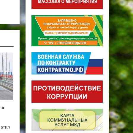
 в
ратил