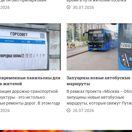
 где он был припаркован.
время в пути жителям поселка
 такое...
Нахабино, а также...
.2026
30.07.2026
овременные павильоны для
Запущены новые автобусные
а жителей
маршруты
зация дорожно-транспортной
В рамках проекта «Москва – Обл
уктуры - это не только
запущены новые автобусные
ые ремонты дорог. В этом году
маршруты, которые свяжут Пути
горске...
со станциями метро...
.2026
26.07.2026