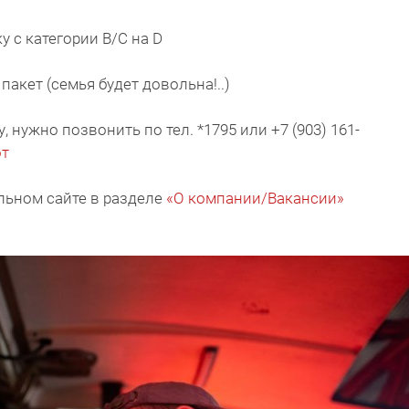
 с категории B/C на D
акет (семья будет довольна!..)
, нужно позвонить по тел. *1795 или +7 (903) 161-
от
ьном сайте в разделе
«О компании/Вакансии»