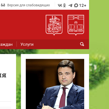
12+
Версия для слабовидящих
раждан
Услуги
ия