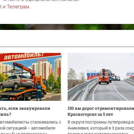
X
и
Телеграм
.
ать, если эвакуировали
150 км дорог отремонтировали
биль?
Красногорске за 5 лет
автомобилисты сталкивались с
В округе построены путепровод в
ой ситуацией – автомобиля
Аникеевке, который в 3 раза сок