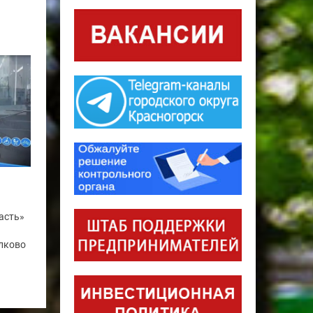
асть»
лково