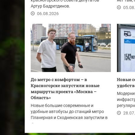
красногорского Совета депутатов
нет там,
Артур Бадретдинов.
Шансы на
05.08
06.08.2026
До метро с комфортом – в
Новые с
Красногорске запустили новые
удобств
маршруты проекта «Москва –
Модерни
Область»
инфрастр
Новые большие современные и
регулярн
удобные автобусы до станций метро
в Красно
28.07
Планерная и Сходненская запустили в
поселке Путилково....
29.07.2026