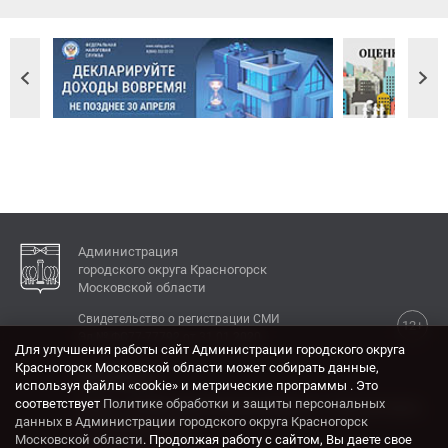
Администрация
городского округа Красногорск
Московской области
Свидетельство о регистрации СМИ
12+
Эл № ФС77-77792 от 31.01.2020.
Для улучшения работы сайт Администрации городского округа
Красногорск Московской области может собирать данные,
КОНТАКТЫ
используя файлы «cookie» и метрические программы . Это
соответствует
Политике обработки и защиты персональных
Адрес: 143404, Московская область, г. Красногорск,
данных в Администрации городского округа Красногорск
ул. Ленина, дом 4.
Московской области
. Продолжая работу с сайтом, Вы даете свое