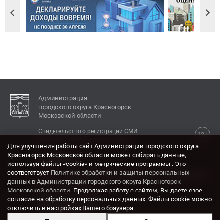
Администрация
городского округа Красногорск
Московской области
Свидетельство о регистрации СМИ
12+
Эл № ФС77-77792 от 31.01.2020.
Для улучшения работы сайт Администрации городского округа
Красногорск Московской области может собирать данные,
КОНТАКТЫ
используя файлы «cookie» и метрические программы . Это
соответствует
Политике обработки и защиты персональных
Адрес: 143404, Московская область, г. Красногорск,
данных в Администрации городского округа Красногорск
ул. Ленина, дом 4.
Московской области
. Продолжая работу с сайтом, Вы даете свое
Электронная почта:
согласие на обработку персональных данных. Файлы cookie можно
krasrn@mosreg.ru
отключить в настройках Вашего браузера.