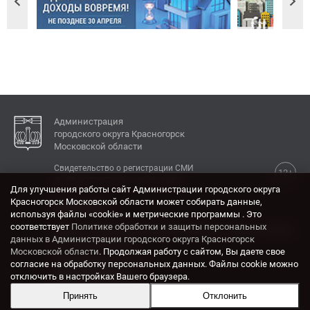
Администрация
городского округа Красногорск
Московской области
Свидетельство о регистрации СМИ
12+
Эл № ФС77-77792 от 31.01.2020.
Для улучшения работы сайт Администрации городского округа
Красногорск Московской области может собирать данные,
КОНТАКТЫ
используя файлы «cookie» и метрические программы . Это
соответствует
Политике обработки и защиты персональных
Адрес: 143404, Московская область, г. Красногорск,
данных в Администрации городского округа Красногорск
ул. Ленина, дом 4.
Московской области
. Продолжая работу с сайтом, Вы даете свое
Электронная почта:
согласие на обработку персональных данных. Файлы cookie можно
krasrn@mosreg.ru
отключить в настройках Вашего браузера.
Принять
Отклонить
Разработка и поддержка сайта ADN