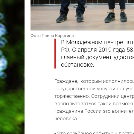
Фото Павла Карягина
В Молодёжном центре пят
РФ. С апреля 2019 года 5
главный документ удосто
обстановке.
Граждане, которым исполнилось
государственной услугой получен
торжественно. Сотрудники цент
воспользоваться такой возможн
гражданина России это волните
человека.
- Это серьёзное событие и поэто