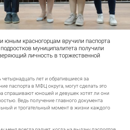
и юным красногорцам вручили паспорта
8 подростков муниципалитета получили
веряющий личность в торжественной
 четырнадцать лет и обратившиеся за
ие паспорта в МФЦ округа, могут сделать это
ра спрашивают юношей и девушек хотят ли они
остью. Ведь получение главного документа
льный и трогательный момент в жизни каждого
му меня всегда радует, когда на выдачу паспортов