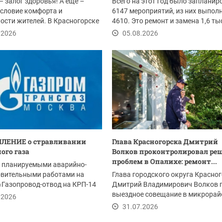
– залог здоровья! А еще –
Всего на этот год было запланир
словие комфорта и
6147 мероприятий, из них выпол
ости жителей. В Красногорске
4610. Это ремонт и замена 1,6 т
ом провели...
погонных...
.2026
05.08.2026
ЛЕНИЕ о стравливании
Глава Красногорска Дмитрий
ого газа
Волков проконтролировал ре
проблем в Опалихе: ремонт...
с планируемыми аварийно-
овительными работами на
Глава городского округа Красно
«Газопровод-отвод на КРП-14
Дмитрий Владимирович Волков 
м 2-я...
выездное совещание в микрорай
.2026
Опалиха после...
31.07.2026