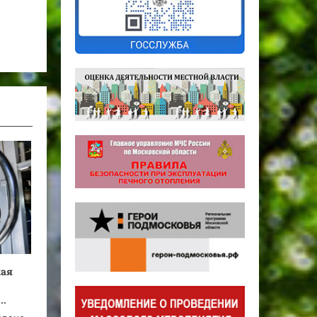
кая
..