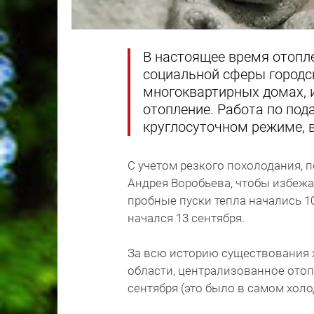
В настоящее время отопле
социальной сферы городск
многоквартирных домах,
отопление. Работа по под
круглосуточном режиме, в
С учетом резкого похолодания, 
Андрея Воробьева, чтобы избежа
пробные пуски тепла начались 10
начался 13 сентября.
За всю историю существования
области, централизованное ото
сентября (это было в самом холо