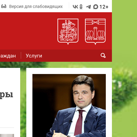
12+
Версия для слабовидящих
раждан
Услуги
еры