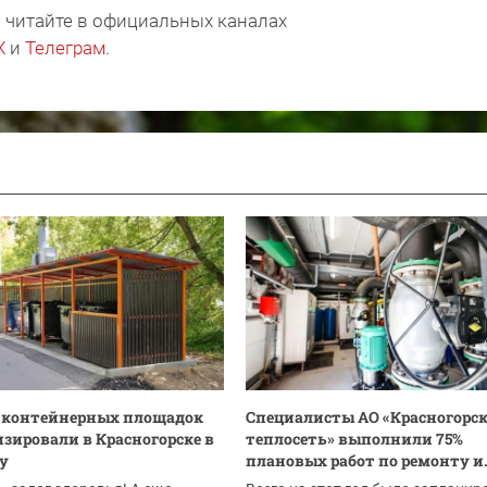
 читайте в официальных каналах
X
и
Телеграм
.
0 контейнерных площадок
Специалисты АО «Красногорс
зировали в Красногорске в
теплосеть» выполнили 75%
ду
плановых работ по ремонту и.