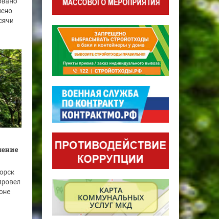
овано
нено
ысячи
шение
горск
провел
оне