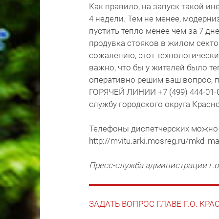
Как правило, на запуск такой ин
4 недели. Тем не менее, модер
пустить тепло менее чем за 7 дн
продувка стояков в жилом сект
сожалению, этот технологически
важно, что бы у жителей было те
оперативно решим ваш вопрос, 
ГОРЯЧЕЙ ЛИНИИ +7 (499) 444-01-0
службу городского округа Красног
Телефоны диспетчерских можно 
http://mvitu.arki.mosreg.ru/mkd_m
Пресс-служба администрации г.о
ЗАДАТЬ ВОПРОС ГЛАВЕ Г.О. КР