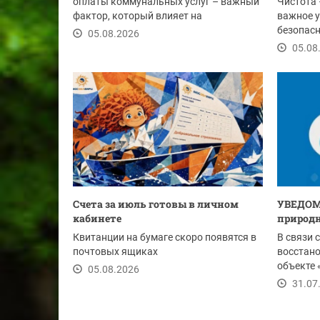
оплаты коммунальных услуг – важный
Чистота 
фактор, который влияет на
важное у
своевременность...
безопасн
05.08.2026
этим лет
05.08
Счета за июль готовы в личном
УВЕДОМ
кабинете
природн
Квитанции на бумаге скоро появятся в
В связи 
почтовых ящиках
восстан
объекте 
05.08.2026
Ду-1020 м
31.07