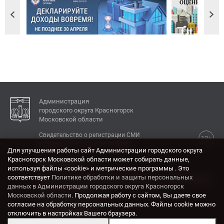
Администрация
городского округа Красногорск
Московской области
Свидетельство о регистрации СМИ
12+
Эл № ФС77-77792 от 31.01.2020.
Для улучшения работы сайт Администрации городского округа
Красногорск Московской области может собирать данные,
КОНТАКТЫ
используя файлы «cookie» и метрические программы . Это
соответствует
Политике обработки и защиты персональных
Адрес: 143404, Московская область, г. Красногорск,
данных в Администрации городского округа Красногорск
ул. Ленина, дом 4.
Московской области
. Продолжая работу с сайтом, Вы даете свое
Электронная почта:
согласие на обработку персональных данных. Файлы cookie можно
krasrn@mosreg.ru
отключить в настройках Вашего браузера.