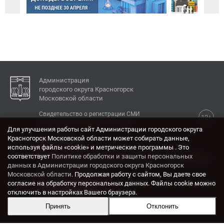
Администрация
городского округа Красногорск
Московской области
Свидетельство о регистрации СМИ
12+
Эл № ФС77-77792 от 31.01.2020.
Для улучшения работы сайт Администрации городского округа
Красногорск Московской области может собирать данные,
КОНТАКТЫ
используя файлы «cookie» и метрические программы . Это
соответствует
Политике обработки и защиты персональных
Адрес: 143404, Московская область, г. Красногорск,
данных в Администрации городского округа Красногорск
ул. Ленина, дом 4.
Московской области
. Продолжая работу с сайтом, Вы даете свое
Электронная почта:
согласие на обработку персональных данных. Файлы cookie можно
krasrn@mosreg.ru
отключить в настройках Вашего браузера.
Принять
Отклонить
Разработка и поддержка сайта ADN