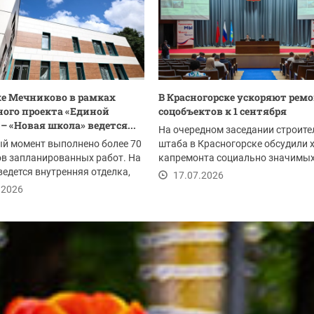
ке Мечниково в рамках
В Красногорске ускоряют рем
ого проекта «Единой
соцобъектов к 1 сентября
– «Новая школа» ведется...
На очередном заседании строите
й момент выполнено более 70
штаба в Красногорске обсудили 
в запланированных работ. На
капремонта социально значимы
ведется внутренняя отделка,
объектов. К...
17.07.2026
.
.2026