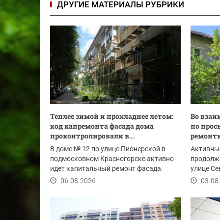
ДРУГИЕ МАТЕРИАЛЫ РУБРИКИ
Теплее зимой и прохладнее летом:
Во взаи
ход капремонта фасада дома
по прос
проконтролировали в...
ремонт
В доме № 12 по улице Пионерской в
Активны
подмосковном Красногорске активно
продолж
идет капитальный ремонт фасада.
улице Се
Вместе с...
Опалиха.
06.08.2026
03.08