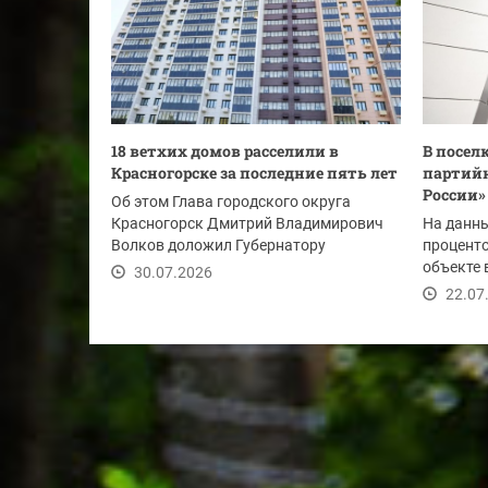
18 ветхих домов расселили в
В посел
Красногорске за последние пять лет
партийн
России» 
Об этом Глава городского округа
Красногорск Дмитрий Владимирович
На данны
Волков доложил Губернатору
проценто
Московской области Андрею...
объекте 
30.07.2026
монтаж..
22.07