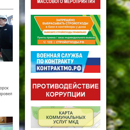
горск
провел