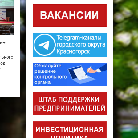
онт
льного
ход
х