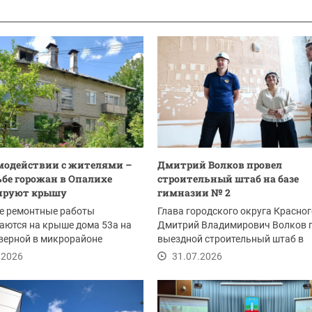
модействии с жителями –
Дмитрий Волков провел
ьбе горожан в Опалихе
строительный штаб на базе
ируют крышу
гимназии № 2
е ремонтные работы
Глава городского округа Красно
аются на крыше дома 53а на
Дмитрий Владимирович Волков 
верной в микрорайоне
выездной строительный штаб в
 Ранее жители в...
гимназии №2, где...
.2026
31.07.2026