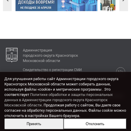
Администрация
городского округа Красногорск
Московской области
Свидетельство о регистрации СМИ
12+
Эл № ФС77-77792 от 31.01.2020.
Для улучшения работы сайт Администрации городского округа
Красногорск Московской области может собирать данные,
КОНТАКТЫ
используя файлы «cookie» и метрические программы . Это
соответствует
Политике обработки и защиты персональных
Адрес: 143404, Московская область, г. Красногорск,
данных в Администрации городского округа Красногорск
ул. Ленина, дом 4.
Московской области
. Продолжая работу с сайтом, Вы даете свое
Электронная почта:
согласие на обработку персональных данных. Файлы cookie можно
krasrn@mosreg.ru
отключить в настройках Вашего браузера.
Принять
Отклонить
Разработка и поддержка сайта ADN