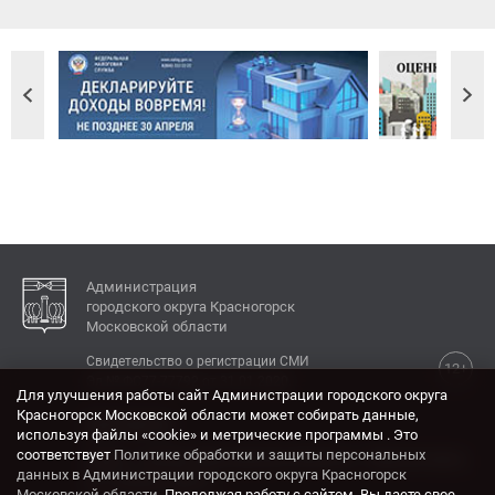
Администрация
городского округа Красногорск
Московской области
Свидетельство о регистрации СМИ
12+
Эл № ФС77-77792 от 31.01.2020.
Для улучшения работы сайт Администрации городского округа
Красногорск Московской области может собирать данные,
КОНТАКТЫ
используя файлы «cookie» и метрические программы . Это
соответствует
Политике обработки и защиты персональных
Адрес: 143404, Московская область, г. Красногорск,
данных в Администрации городского округа Красногорск
ул. Ленина, дом 4.
Московской области
. Продолжая работу с сайтом, Вы даете свое