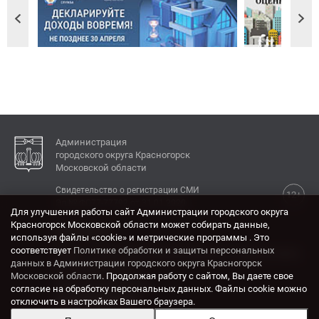
Администрация
городского округа Красногорск
Московской области
Свидетельство о регистрации СМИ
12+
Эл № ФС77-77792 от 31.01.2020.
Для улучшения работы сайт Администрации городского округа
Красногорск Московской области может собирать данные,
КОНТАКТЫ
используя файлы «cookie» и метрические программы . Это
соответствует
Политике обработки и защиты персональных
Адрес: 143404, Московская область, г. Красногорск,
данных в Администрации городского округа Красногорск
ул. Ленина, дом 4.
Московской области
. Продолжая работу с сайтом, Вы даете свое
Электронная почта:
согласие на обработку персональных данных. Файлы cookie можно
krasrn@mosreg.ru
отключить в настройках Вашего браузера.