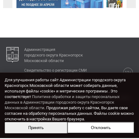
Администрация
городского округа Красногорск
Московской области
Свидетельство о регистрации СМИ
12+
Эл № ФС77-77792 от 31.01.2020.
Для улучшения работы сайт Администрации городского округа
Красногорск Московской области может собирать данные,
КОНТАКТЫ
используя файлы «cookie» и метрические программы . Это
соответствует
Политике обработки и защиты персональных
Адрес: 143404, Московская область, г. Красногорск,
данных в Администрации городского округа Красногорск
ул. Ленина, дом 4.
Московской области
. Продолжая работу с сайтом, Вы даете свое
Электронная почта:
согласие на обработку персональных данных. Файлы cookie можно
krasrn@mosreg.ru
отключить в настройках Вашего браузера.
Принять
Отклонить
Разработка и поддержка сайта ADN