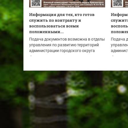
Информация для тех, кто готов
Информа
служить по контракту и
служить
воспользоваться всеми
восполь
положенными...
положе
Подача документов возможна в отделы
Подача 
управления по развитию территорий
управлен
администрации городского округа
админист
Красногорск:
Красного
03.08.2026
02.08