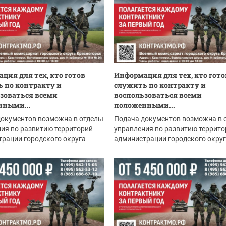
ция для тех, кто готов
Информация для тех, кто гото
 по контракту и
служить по контракту и
зоваться всеми
воспользоваться всеми
нными...
положенными...
документов возможна в отделы
Подача документов возможна в 
ия по развитию территорий
управления по развитию террито
рации городского округа
администрации городского окру
рск:
Красногорск:
.2026
04.08.2026