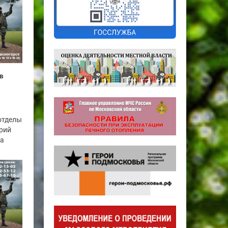
в
отделы
рий
га