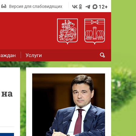
12+
Версия для слабовидящих
раждан
Услуги
 на