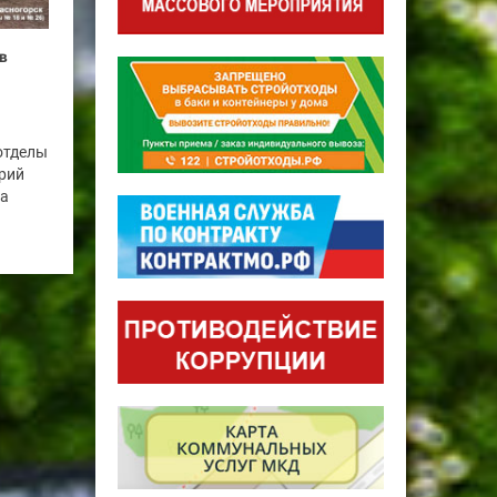
в
отделы
рий
га