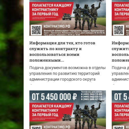
Информация для тех, кто готов
Информа
служить по контракту и
служить
воспользоваться всеми
восполь
положенными...
положе
Подача документов возможна в отделы
Подача 
управления по развитию территорий
управлен
администрации городского округа
админист
Красногорск:
Красного
06.08.2026
05.08