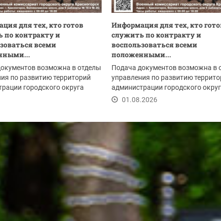
ция для тех, кто готов
Информация для тех, кто гото
 по контракту и
служить по контракту и
зоваться всеми
воспользоваться всеми
нными...
положенными...
документов возможна в отделы
Подача документов возможна в 
ия по развитию территорий
управления по развитию террито
рации городского округа
администрации городского окру
рск:
Красногорск:
.2026
01.08.2026