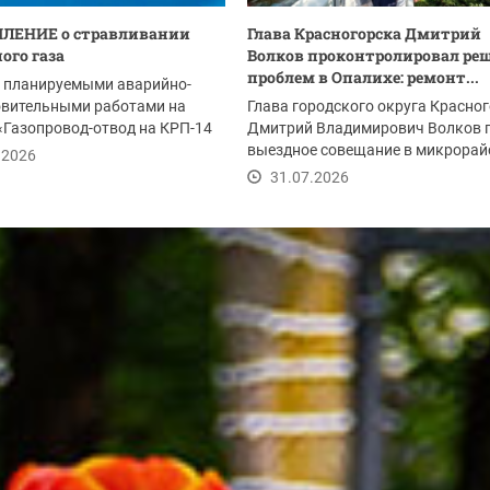
ЛЕНИЕ о стравливании
Глава Красногорска Дмитрий
ого газа
Волков проконтролировал ре
проблем в Опалихе: ремонт...
с планируемыми аварийно-
овительными работами на
Глава городского округа Красно
«Газопровод-отвод на КРП-14
Дмитрий Владимирович Волков 
м 2-я...
выездное совещание в микрорай
.2026
Опалиха после...
31.07.2026