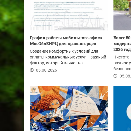
График работы мобильного офиса
Более 5
МосОблЕИРЦ для красногорцев
модерни
2026 го
Создание комфортных условий для
оплаты коммунальных услуг – важный
Чистота 
фактор, который влияет на
важное у
своевременность...
безопасн
05.08.2026
этим лет
05.08