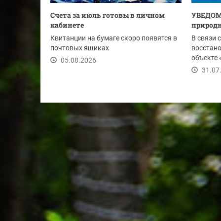
Счета за июль готовы в личном
УВЕДОМ
кабинете
природн
Квитанции на бумаге скоро появятся в
В связи 
почтовых ящиках
восстан
объекте 
05.08.2026
Ду-1020 м
31.07