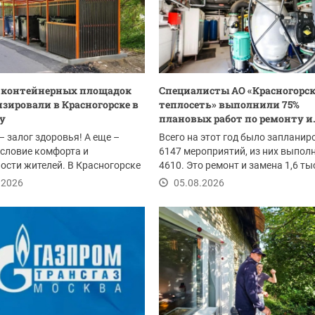
0 контейнерных площадок
Специалисты АО «Красногорс
зировали в Красногорске в
теплосеть» выполнили 75%
ду
плановых работ по ремонту и.
– залог здоровья! А еще –
Всего на этот год было запланир
словие комфорта и
6147 мероприятий, из них выпол
ости жителей. В Красногорске
4610. Это ремонт и замена 1,6 т
ом провели...
погонных...
.2026
05.08.2026