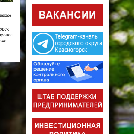
шение
горск
провел
оне