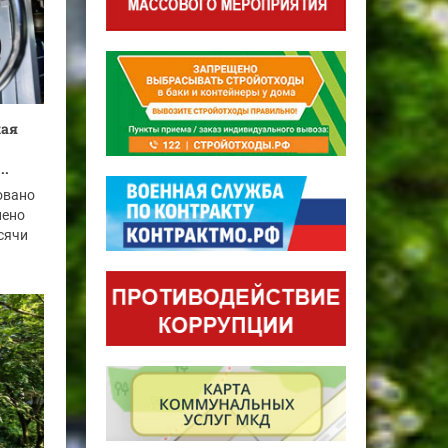
кая
..
овано
нено
ысячи