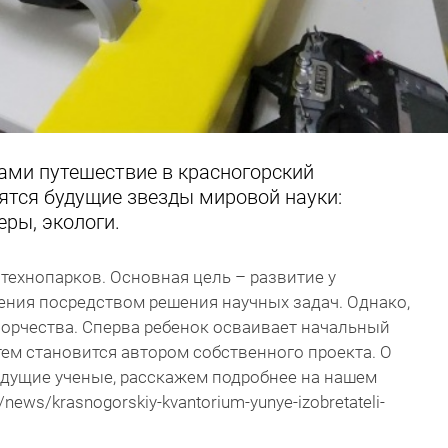
ами путешествие в красногорский
ятся будущие звезды мировой науки:
еры, экологи.
 технопарков. Основная цель – развитие у
ния посредством решения научных задач. Однако,
творчества. Сперва ребенок осваивает начальный
тем становится автором собственного проекта. О
будущие ученые, расскажем подробнее на нашем
/news/krasnogorskiy-kvantorium-yunye-izobretateli-