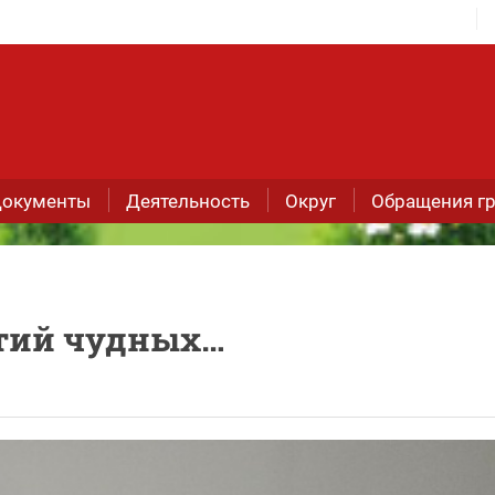
окументы
Деятельность
Округ
Обращения г
ытий чудных…