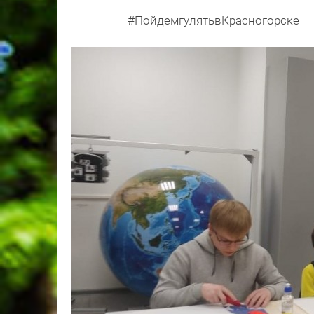
#ПойдемгулятьвКрасногорске