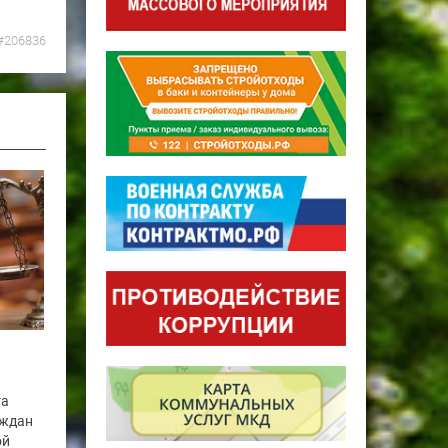
#206836
га
аждан
ой