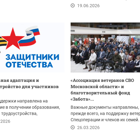
помощи 26 июня...
19.06.2026
ная адаптация и
«Ассоциация ветеранов СВО
тройство для участников
Московской области» и
благотворительный фонд
«Забота»...
ддержки направлена на
ие в получении образования,
Важные документы направлены,
 трудоустройства,
прежде всего, на поддержку вете
ого обслуживания,...
Спецоперации и членов их семей.
.2026
26.03.2026