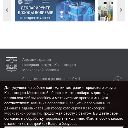
Администрация
городского округа Красногорск
Московской области
Свидетельство о регистрации СМИ
12+
Эл № ФС77-77792 от 31.01.2020.
Для улучшения работы сайт Администрации городского округа
Красногорск Московской области может собирать данные,
КОНТАКТЫ
используя файлы «cookie» и метрические программы . Это
соответствует
Политике обработки и защиты персональных
Адрес: 143404, Московская область, г. Красногорск,
данных в Администрации городского округа Красногорск
ул. Ленина, дом 4.
Московской области
. Продолжая работу с сайтом, Вы даете свое
Электронная почта:
согласие на обработку персональных данных. Файлы cookie можно
krasrn@mosreg.ru
отключить в настройках Вашего браузера.