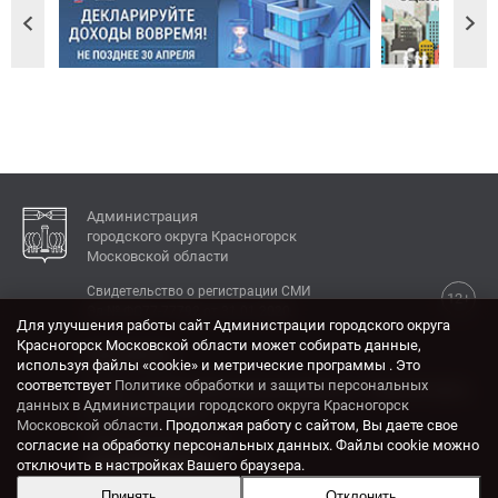
Администрация
городского округа Красногорск
Московской области
Свидетельство о регистрации СМИ
12+
Эл № ФС77-77792 от 31.01.2020.
Для улучшения работы сайт Администрации городского округа
Красногорск Московской области может собирать данные,
КОНТАКТЫ
используя файлы «cookie» и метрические программы . Это
соответствует
Политике обработки и защиты персональных
Адрес: 143404, Московская область, г. Красногорск,
данных в Администрации городского округа Красногорск
ул. Ленина, дом 4.
Московской области
. Продолжая работу с сайтом, Вы даете свое
Электронная почта:
согласие на обработку персональных данных. Файлы cookie можно
krasrn@mosreg.ru
отключить в настройках Вашего браузера.
Принять
Отклонить