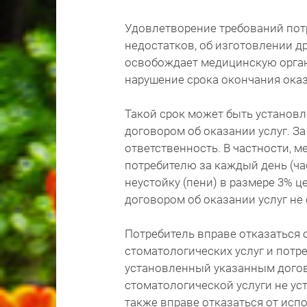
Удовлетворение требований пот
недостатков, об изготовлении д
освобождает медицинскую орган
нарушение срока окончания оказ
Такой срок может быть установл
договором об оказании услуг. З
ответственность. В частности, 
потребителю за каждый день (час
неустойку (пени) в размере 3% ц
договором об оказании услуг не 
Потребитель вправе отказаться 
стоматологических услуг и потр
установленный указанным догов
стоматологической услуги не у
также вправе отказаться от исп