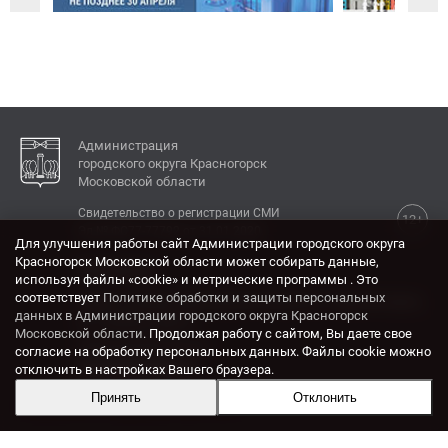
Администрация
городского округа Красногорск
Московской области
Свидетельство о регистрации СМИ
12+
Эл № ФС77-77792 от 31.01.2020.
Для улучшения работы сайт Администрации городского округа
Красногорск Московской области может собирать данные,
КОНТАКТЫ
используя файлы «cookie» и метрические программы . Это
соответствует
Политике обработки и защиты персональных
Адрес: 143404, Московская область, г. Красногорск,
данных в Администрации городского округа Красногорск
ул. Ленина, дом 4.
Московской области
. Продолжая работу с сайтом, Вы даете свое
Электронная почта:
согласие на обработку персональных данных. Файлы cookie можно
krasrn@mosreg.ru
отключить в настройках Вашего браузера.
Принять
Отклонить
Разработка и поддержка сайта ADN