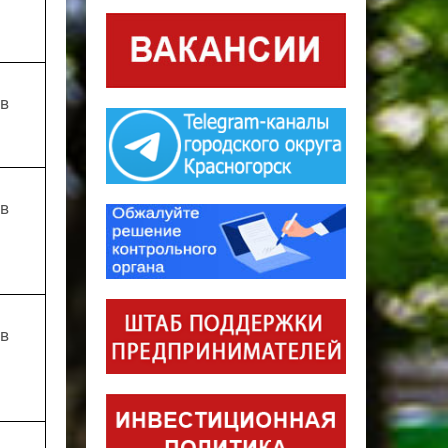
ов
ов
ов