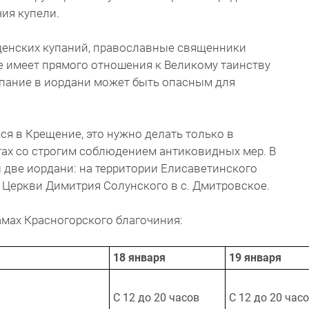
чия купели.
щенских купаний, православные священники
е имеет прямого отношения к Великому таинству
упание в иордани может быть опасным для
ся в Крещение, это нужно делать только в
ах со строгим соблюдением антиковидных мер. В
 две иордани: на территории Елисаветинского
и Церкви Димитрия Солунского в с. Дмитровское.
амах Красногорского благочиния:
18 января
19 января
С 12 до 20 часов
С 12 до 20 час