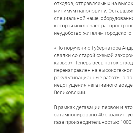
отходов, отправляемых на высо
минимум наполовину. Оставшаяся
специальной чаше, оборудованн
которая исключает распростран
неудобство жителям городско
«По поручению Губернатора Анд
свалки со старой схемой захоро
карьер». Теперь весь поток отхо
перенаправлен на высокотехнол
рекультивационные работы, а по
недопущения негативного возде
Велиховский.
В рамках дегазации первой и вто
затампонировано 40 скважин, у
газа производительностью 1000 и