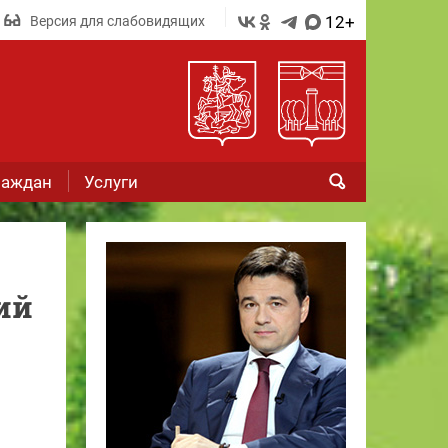
12+
Версия для слабовидящих
раждан
Услуги
ий