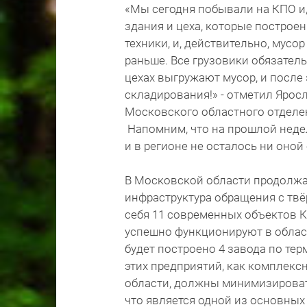
«Мы сегодня побывали на КПО и,
здания и цеха, которые построе
техники, и, действительно, мусо
раньше. Все грузовики обязатель
цехах выгружают мусор, и после 
складирования!» - отметил Ярос
Московского областного отделе
Напомним, что на прошлой недел
и в регионе не осталось ни оно
В Московской области продолжа
инфраструктура обращения с тв
себя 11 современных объектов К
успешно функционируют в области
будет построено 4 завода по те
этих предприятий, как комплек
области, должны минимизироват
что является одной из основных