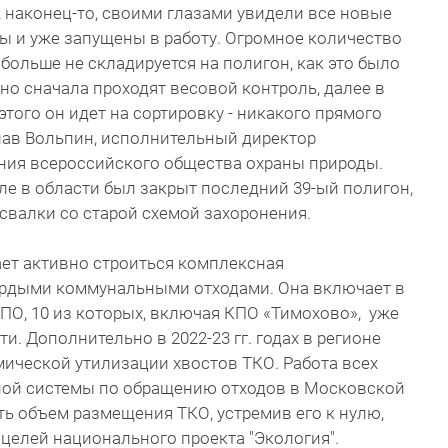
 наконец-то, своими глазами увидели все новые
ны и уже запущены в работу. Огромное количество
р больше не складируется на полигон, как это было
но сначала проходят весовой контроль, далее в
этого он идет на сортировку - никакого прямого
лав Вольпин, исполнительный директор
ния всероссийского общества охраны природы.
е в области был закрыт последний 39-ый полигон,
й свалки со старой схемой захоронения.
ет активно строиться комплексная
ёрдыми коммунальными отходами. Она включает в
ПО, 10 из которых, включая КПО «Тимохово», уже
. Дополнительно в 2022-23 гг. годах в регионе
рмической утилизации хвостов ТКО. Работа всех
сной системы по обращению отходов в Московской
ь объем размещения ТКО, устремив его к нулю,
 целей национального проекта "Экология".