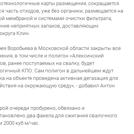
котехнологичные карты размещения, сокращается
 часть отходов, уже без органики, размещается на
ой мембраной и системами очистки фильтрата,
ение неприятных запахов, доставляющих
го округа Клин.
рея Воробьева в Московской области закрыты все
нения, в том числе и полигон «Алексинский
дов, ранее поступаемых на свалку, будет
огичный КПО. Сам полигон в дальнейшем ждут
ка на объекте проведена активная дегазация для
йствия на окружающую среду», - добавил Антон
рой очереди пробурено, обвязано и
становлено два факела для сжигания свалочного
 2000 куб м/час.