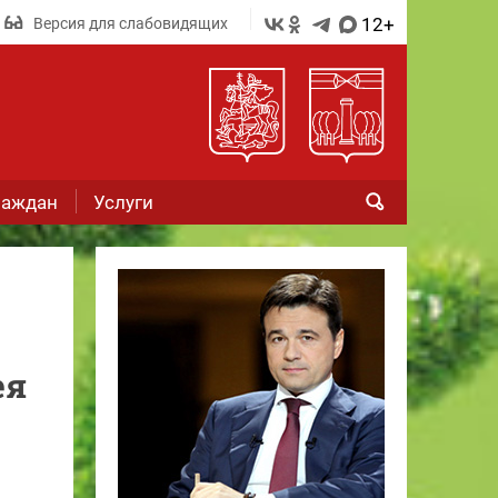
12+
Версия для слабовидящих
раждан
Услуги
ея