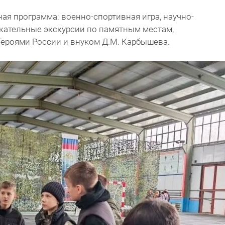
я программа: военно-спортивная игра, научно-
екательные экскурсии по памятным местам,
 Героями России и внуком Д.М. Карбышева.