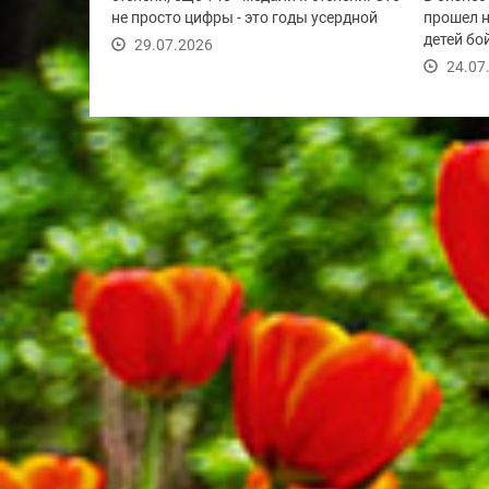
не просто цифры - это годы усердной
прошел 
работы,...
детей бо
29.07.2026
правилам
24.07