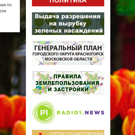
ния по
ели