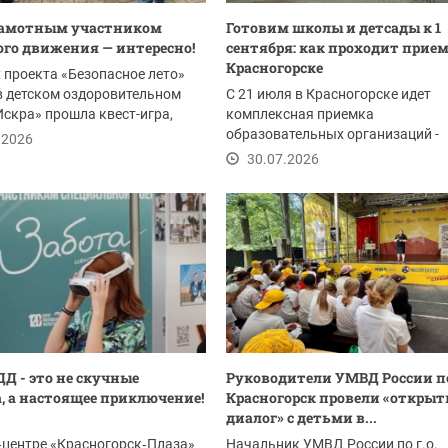
рамотным участником
Готовим школы и детсады к 1
го движения — интересно!
сентября: как проходит прием
Красногорске
 проекта «Безопасное лето»
в детском оздоровительном
С 21 июля в Красногорске идет
Искра» прошла квест-игра,
комплексная приемка
ванная...
образовательных организаций -
.2026
комиссия проверяет готовность 1
30.07.2026
ДД - это не скучные
Руководители УМВД России по
, а настоящее приключение!
Красногорск провели «откры
диалог» с детьми в...
‑центре «Красногорск‑Плаза»
Начальник УМВД России по г.о.