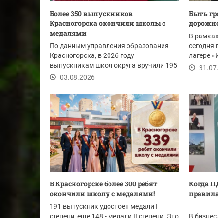
Более 350 выпускников
Быть г
Красногорска окончили школы с
дорожно
медалями
В рамках
По данным управления образования
сегодня 
Красногорска, в 2026 году
лагере «
выпускникам школ округа вручили 195
организо
31.07
золотых и 158...
03.08.2026
В Красногорске более 300 ребят
Когда П
окончили школу с медалями!
правила
191 выпускник удостоен медали I
степени, еще 148 - медали II степени. Это
В бизнес