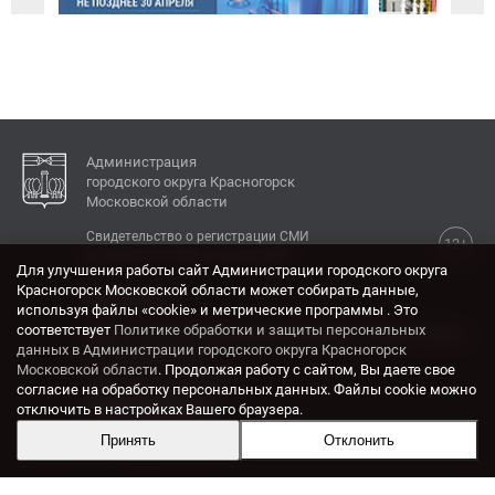
Администрация
городского округа Красногорск
Московской области
Свидетельство о регистрации СМИ
12+
Эл № ФС77-77792 от 31.01.2020.
Для улучшения работы сайт Администрации городского округа
Красногорск Московской области может собирать данные,
КОНТАКТЫ
используя файлы «cookie» и метрические программы . Это
соответствует
Политике обработки и защиты персональных
Адрес: 143404, Московская область, г. Красногорск,
данных в Администрации городского округа Красногорск
ул. Ленина, дом 4.
Московской области
. Продолжая работу с сайтом, Вы даете свое
Электронная почта:
согласие на обработку персональных данных. Файлы cookie можно
krasrn@mosreg.ru
отключить в настройках Вашего браузера.
Принять
Отклонить
Разработка и поддержка сайта ADN