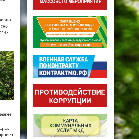
..
овано
нено
ысячи
шение
горск
провел