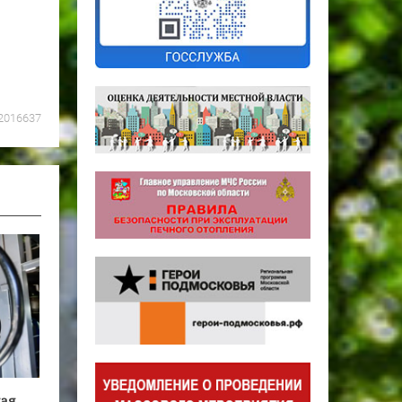
2016637
кая