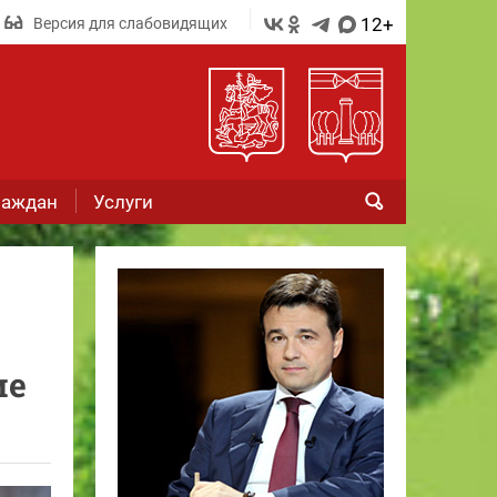
12+
Версия для слабовидящих
раждан
Услуги
ме