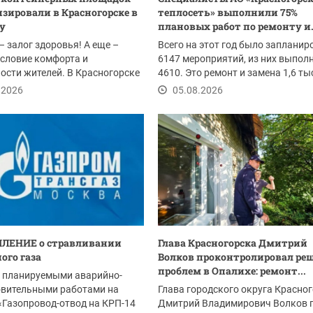
зировали в Красногорске в
теплосеть» выполнили 75%
ду
плановых работ по ремонту и.
– залог здоровья! А еще –
Всего на этот год было запланир
словие комфорта и
6147 мероприятий, из них выпол
ости жителей. В Красногорске
4610. Это ремонт и замена 1,6 т
ом провели...
погонных...
.2026
05.08.2026
ЛЕНИЕ о стравливании
Глава Красногорска Дмитрий
ого газа
Волков проконтролировал ре
проблем в Опалихе: ремонт...
с планируемыми аварийно-
овительными работами на
Глава городского округа Красно
«Газопровод-отвод на КРП-14
Дмитрий Владимирович Волков 