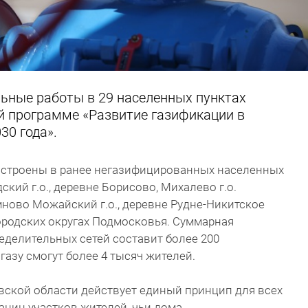
льные работы в 29 населенных пунктах
ой программе «Развитие газификации в
30 года».
остроены в ранее негазифицированных населенных
ский г.о., деревне Борисово, Михалево г.о.
ново Можайский г.о., деревне Рудне-Никитское
городских округах Подмосковья. Суммарная
делительных сетей составит более 200
газу смогут более 4 тысяч жителей.
вской области действует единый принцип для всех
аниц участков жителей, чьи дома