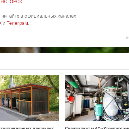
АСНОГОРСК
 читайте в официальных каналах
X
и
Телеграм
.
#
0 контейнерных площадок
Специалисты АО «Красногорс