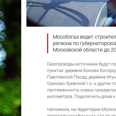
Мособлгаз ведет строите
региона по губернаторск
Московской области до 20
Газопроводы-источники будут п
пунктах: деревне Боково Богород
Павловский Посад, деревне Игум
Орехово-Зуевский г.о. и других 
протяженность новых газораспре
километров. Подключить дома к 
Напомним, на территории Моско
программ газификации: газ до гр