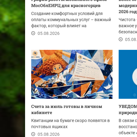
МосОблЕИРЦ для красногорцев
модерни
2026 го
Создание комфортных условий для
оплаты коммунальных услуг – важный
Чистота 
фактор, который влияет на
важное у
своевременность...
безопасн
05.08.2026
этим лет
05.08
Счета за июль готовы в личном
УВЕДОМ
кабинете
природн
Квитанции на бумаге скоро появятся в
В связи 
почтовых ящиках
восстан
объекте 
05.08.2026