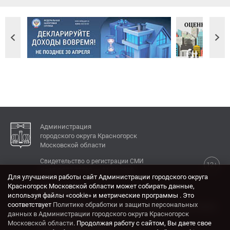
Администрация
городского округа Красногорск
Московской области
Свидетельство о регистрации СМИ
12+
Эл № ФС77-77792 от 31.01.2020.
Для улучшения работы сайт Администрации городского округа
Красногорск Московской области может собирать данные,
КОНТАКТЫ
используя файлы «cookie» и метрические программы . Это
соответствует
Политике обработки и защиты персональных
Адрес: 143404, Московская область, г. Красногорск,
данных в Администрации городского округа Красногорск
ул. Ленина, дом 4.
Московской области
. Продолжая работу с сайтом, Вы даете свое
Электронная почта: