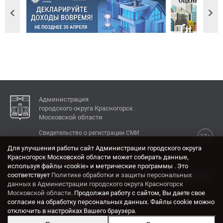
Администрация
городского округа Красногорск
Московской области
Свидетельство о регистрации СМИ
12+
Эл № ФС77-77792 от 31.01.2020.
Для улучшения работы сайт Администрации городского округа
Красногорск Московской области может собирать данные,
КОНТАКТЫ
используя файлы «cookie» и метрические программы . Это
соответствует
Политике обработки и защиты персональных
Адрес: 143404, Московская область, г. Красногорск,
данных в Администрации городского округа Красногорск
ул. Ленина, дом 4.
Московской области
. Продолжая работу с сайтом, Вы даете свое
Электронная почта:
согласие на обработку персональных данных. Файлы cookie можно
krasrn@mosreg.ru
отключить в настройках Вашего браузера.